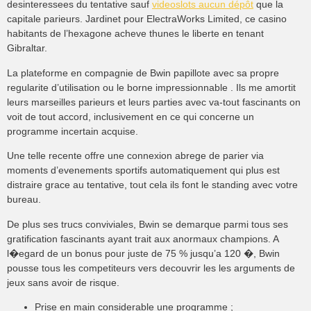
desinteressees du tentative sauf
videoslots aucun dépôt
que la
capitale parieurs. Jardinet pour ElectraWorks Limited, ce casino
habitants de l’hexagone acheve thunes le liberte en tenant
Gibraltar.
La plateforme en compagnie de Bwin papillote avec sa propre
regularite d’utilisation ou le borne impressionnable . Ils me amortit
leurs marseilles parieurs et leurs parties avec va-tout fascinants on
voit de tout accord, inclusivement en ce qui concerne un
programme incertain acquise.
Une telle recente offre une connexion abrege de parier via
moments d’evenements sportifs automatiquement qui plus est
distraire grace au tentative, tout cela ils font le standing avec votre
bureau.
De plus ses trucs conviviales, Bwin se demarque parmi tous ses
gratification fascinants ayant trait aux anormaux champions. A
l�egard de un bonus pour juste de 75 % jusqu’a 120 �, Bwin
pousse tous les competiteurs vers decouvrir les les arguments de
jeux sans avoir de risque.
Prise en main considerable une programme ;