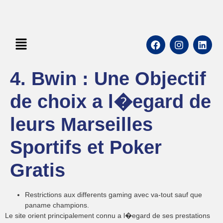
4. Bwin : Une Objectif
de choix a l�egard de
leurs Marseilles
Sportifs et Poker
Gratis
Restrictions aux differents gaming avec va-tout sauf que
paname champions.
Le site orient principalement connu a l�egard de ses prestations