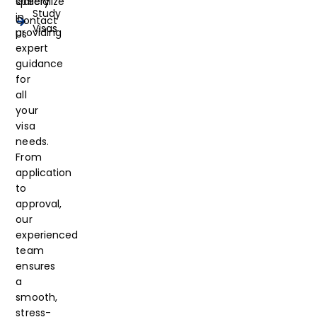
specialize
Gallery
Study
in
Contact
Visas
providing
Us
expert
guidance
for
all
your
visa
needs.
From
application
to
approval,
our
experienced
team
ensures
a
smooth,
stress-