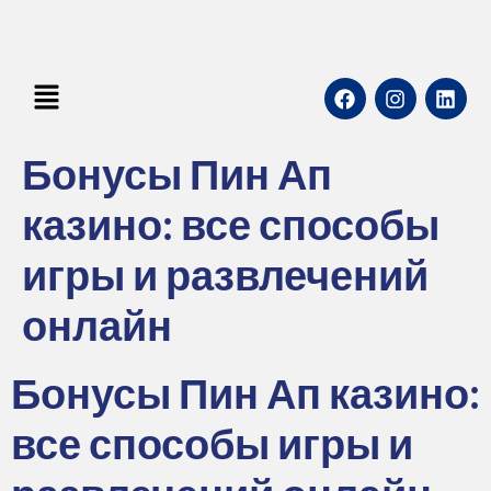
Бонусы Пин Ап
казино: все способы
игры и развлечений
онлайн
Бонусы Пин Ап казино:
все способы игры и