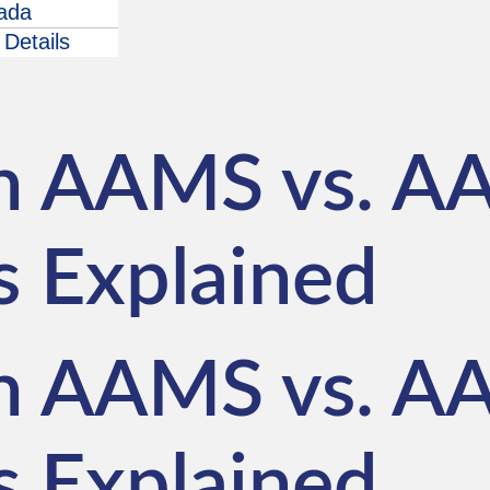
ada
 Details
n AAMS vs. A
s Explained
n AAMS vs. A
s Explained