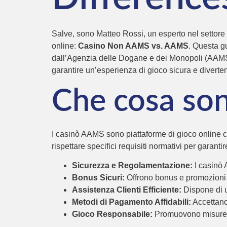
Salve, sono Matteo Rossi, un esperto nel settor
online:
Casino Non AAMS vs. AAMS
. Questa gu
dall’Agenzia delle Dogane e dei Monopoli (AAMS) 
garantire un’esperienza di gioco sicura e diverten
Che cosa so
I casinò AAMS sono piattaforme di gioco online c
rispettare specifici requisiti normativi per garanti
Sicurezza e Regolamentazione:
I casinò 
Bonus Sicuri:
Offrono bonus e promozioni c
Assistenza Clienti Efficiente:
Dispone di un
Metodi di Pagamento Affidabili:
Accettano 
Gioco Responsabile:
Promuovono misure pe