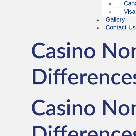
Can
Visa
Gallery
Contact Us
Casino No
Difference
Casino No
Difference