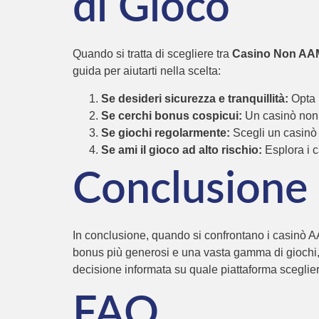
di Gioco
Quando si tratta di scegliere tra
Casino Non AA
guida per aiutarti nella scelta:
Se desideri sicurezza e tranquillità:
Opta 
Se cerchi bonus cospicui:
Un casinò non A
Se giochi regolarmente:
Scegli un casinò 
Se ami il gioco ad alto rischio:
Esplora i c
Conclusione
In conclusione, quando si confrontano i casinò
bonus più generosi e una vasta gamma di giochi, i 
decisione informata su quale piattaforma scegli
FAQ