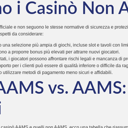
no i Casinò Non
ciale e non seguono le stesse normative di sicurezza e protezi
aspetti da considerare:
una selezione più ampia di giochi, incluse slot e tavoli con limi
o a proporre bonus più elevati per attrarre nuovi giocatori.
i, i giocatori possono affrontare rischi legali e mancanza di pr
orto per i clienti può essere di qualità inferiore o difficile da r
 utilizzare metodi di pagamento meno sicuri e affidabili.
AAMS vs. AAMS:
i
 i casinò AAMS e quelli non AAMS, ecco una tabella che riassume 