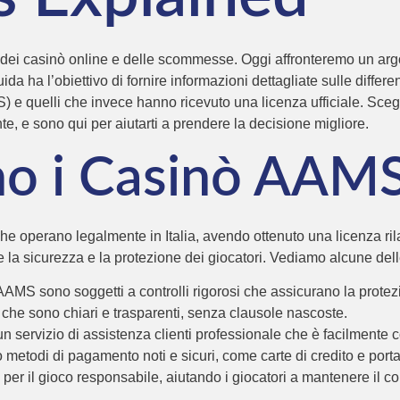
e dei casinò online e delle scommesse. Oggi affronteremo un ar
ida ha l’obiettivo di fornire informazioni dettagliate sulle differe
e quelli che invece hanno ricevuto una licenza ufficiale. Scegl
te, e sono qui per aiutarti a prendere la decisione migliore.
no i Casinò AAM
he operano legalmente in Italia, avendo ottenuto una licenza r
re la sicurezza e la protezione dei giocatori. Vediamo alcune delle
AAMS sono soggetti a controlli rigorosi che assicurano la protezio
he sono chiari e trasparenti, senza clausole nascoste.
 servizio di assistenza clienti professionale che è facilmente c
metodi di pagamento noti e sicuri, come carte di credito e portafo
r il gioco responsabile, aiutando i giocatori a mantenere il co