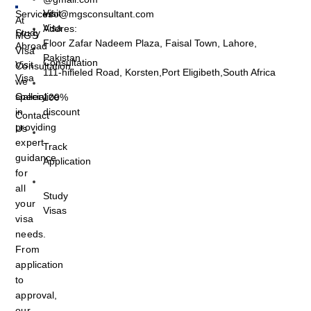
Visit
Services
info@mgsconsultant.com
At
Visa
Addres:
Study
MGS
Floor Zafar Nadeem Plaza, Faisal Town, Lahore,
Abroad
Visa
Pakistan
Consultation
Visit
Consultation,
111-hifieled Road, Korsten,Port Eligibeth,South Africa
Visa
we
specialize
Gallery
100%
in
discount
Contact
providing
Us
expert
Track
guidance
Application
for
all
Study
your
Visas
visa
needs.
From
application
to
approval,
our