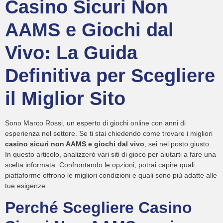
Casino Sicuri Non
AAMS e Giochi dal
Vivo: La Guida
Definitiva per Scegliere
il Miglior Sito
Sono Marco Rossi, un esperto di giochi online con anni di
esperienza nel settore. Se ti stai chiedendo come trovare i migliori
casino sicuri non AAMS e giochi dal vivo
, sei nel posto giusto.
In questo articolo, analizzerò vari siti di gioco per aiutarti a fare una
scelta informata. Confrontando le opzioni, potrai capire quali
piattaforme offrono le migliori condizioni e quali sono più adatte alle
tue esigenze.
Perché Scegliere Casino