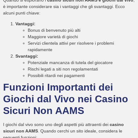
è importante considerare sia i vantaggi che gli svantaggi. Ecco
alcuni punti chiave:
Vantaggi:
Bonus di benvenuto più alti
Maggiore varietà di giochi
Servizi clientela attivi per risolvere i problemi
rapidamente
Svantaggi:
Potenziale mancanza di tutela del giocatore
Rischi legati a siti non regolamentati
Possibili ritardi nei pagamenti
Funzioni Importanti dei
Giochi dal Vivo nei Casino
Sicuri Non AAMS
I giochi dal vivo sono uno degli aspetti più attraenti dei
casino
sicuri non AAMS
. Quando cerchi un sito ideale, considera le
seguenti funzioni: