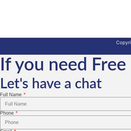
Copyri
If you need Free 
Let's have a chat
Full Name
Phone