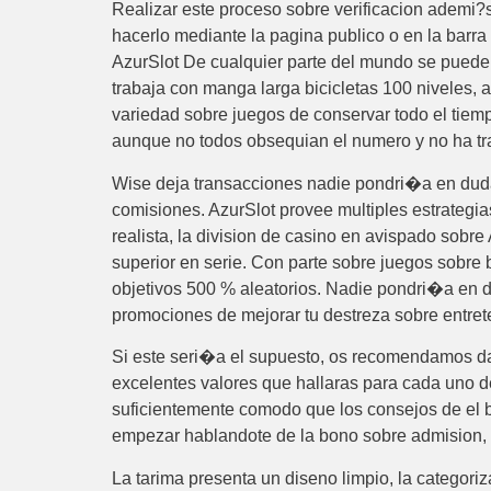
Realizar este proceso sobre verificacion ademi?s
hacerlo mediante la pagina publico o en la barr
AzurSlot De cualquier parte del mundo se puede 
trabaja con manga larga bicicletas 100 niveles, 
variedad sobre juegos de conservar todo el tiem
aunque no todos obsequian el numero y no ha tr
Wise deja transacciones nadie pondri�a en dud
comisiones. AzurSlot provee multiples estrategi
realista, la division de casino en avispado sobre
superior en serie. Con parte sobre juegos sobr
objetivos 500 % aleatorios. Nadie pondri�a en 
promociones de mejorar tu destreza sobre entret
Si este seri�a el supuesto, os recomendamos dar
excelentes valores que hallaras para cada uno de
suficientemente comodo que los consejos de el b
empezar hablandote de la bono sobre admision, lo
La tarima presenta un diseno limpio, la categoriz