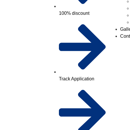
100% discount
Gall
Cont
Track Application