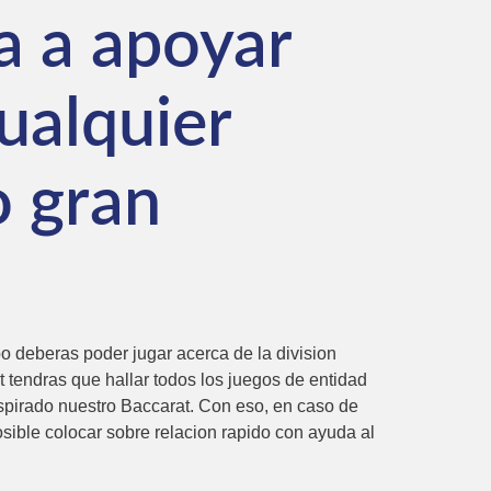
va a apoyar
cualquier
o gran
po deberas poder jugar acerca de la division
 tendras que hallar todos los juegos de entidad
anspirado nuestro Baccarat. Con eso, en caso de
sible colocar sobre relacion rapido con ayuda al