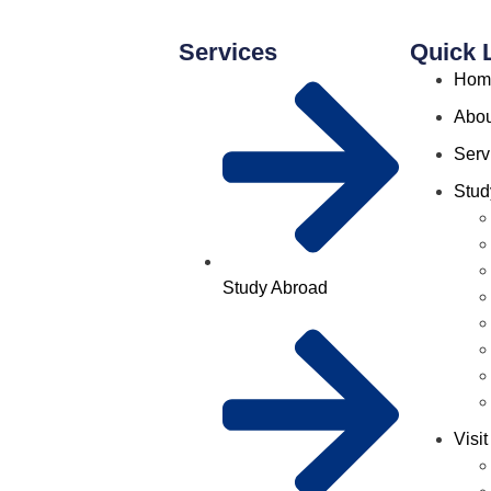
Services
Quick 
Hom
Abou
Serv
Stud
Study Abroad
Visit