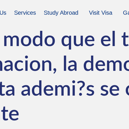
 Us
Services
Study Abroad
Visit Visa
Ga
modo que el t
nacion, la dem
ta ademi?s se
te