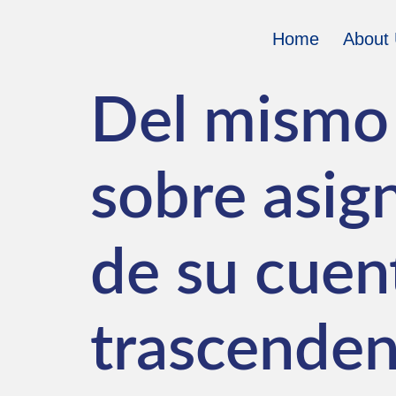
Home
About
Del mismo 
sobre asig
de su cuen
trascenden