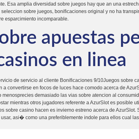
e. Esa amplia diversidad sobre juegos hay que an una estrecha
seleccion sobre juegos, bonificaciones original y no ha transpi
bre esparcimiento incomparable.
sobre apuestas p
casinos en linea
vicio de servicio al cliente Bonificaciones 9/10Juegos sobre 
an a convertirse en focos de luces hace comodo acerca de AzurS
no menosprecies demasiado las vias sobre atencion al consumido
r mientras otros jugadores referente a AzurSlot es posible uti
es sobre casino hacen es invierno estreno acerca de AzurSlot. 
 usar, asi� como una preferiblemente indole para ellos cual las