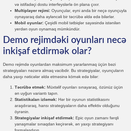
və istifadəçi dostu interfeyslərlə ön plana çıxır.
Multiplayer rejimi:
Oyunçular, eyni anda bir neçə oyunçuyla
oynayaraq daha əyləncəli bir təcrübə əldə edə bilərlər.
Mobil oyunlar:
Çeşidli mobil tətbiqlər sayəsində istənilən
yerdən oyun oynamaq mümkündür.
Demo rejimdəki oyunları necə
inkişaf etdirmək olar?
Demo rejimdə oyunlardan maksimum yararlanmaq üçün bəzi
strategiyaları nəzərə almaq vacibdir. Bu strategiyalar, oyunçuların
daha yaxşı nəticələr əldə etməsinə kömək edə bilər:
Təcrübə etmək:
Müxtəlif oyunları sınayaraq, özünüz üçün
ən uyğun variantı tapın.
Statistikaları izləmək:
Hər bir oyunun statistikasını
araşdıraraq, hansı strategiyaların daha effektiv olduğunu
öyrənin.
Strategiyalar inkişaf etdirmək:
Epic oyun zamanı fərqli
yanaşmalar sınaqdan keçirərək, ən yaxşı strategiyanı
formalaşdırın.