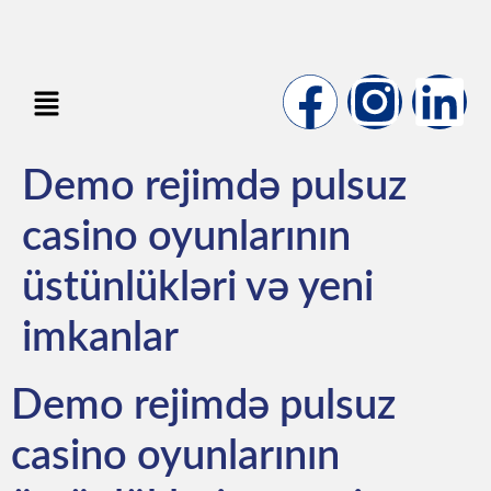
Demo rejimdə pulsuz
casino oyunlarının
üstünlükləri və yeni
imkanlar
Demo rejimdə pulsuz
casino oyunlarının