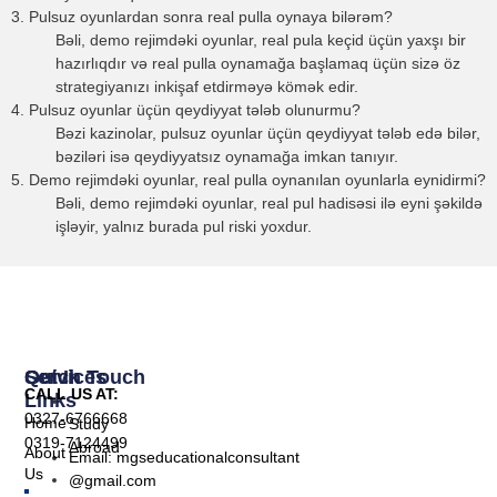
3. Pulsuz oyunlardan sonra real pulla oynaya bilərəm?
Bəli, demo rejimdəki oyunlar, real pula keçid üçün yaxşı bir
hazırlıqdır və real pulla oynamağa başlamaq üçün sizə öz
strategiyanızı inkişaf etdirməyə kömək edir.
4. Pulsuz oyunlar üçün qeydiyyat tələb olunurmu?
Bəzi kazinolar, pulsuz oyunlar üçün qeydiyyat tələb edə bilər,
bəziləri isə qeydiyyatsız oynamağa imkan tanıyır.
5. Demo rejimdəki oyunlar, real pulla oynanılan oyunlarla eynidirmi?
Bəli, demo rejimdəki oyunlar, real pul hadisəsi ilə eyni şəkildə
işləyir, yalnız burada pul riski yoxdur.
Services
Quick
Get In Touch
CALL US AT:
Links
0327-6766668
Home
Study
0319-7124499
Abroad
About
Email: mgseducationalconsultant
Us
@gmail.com