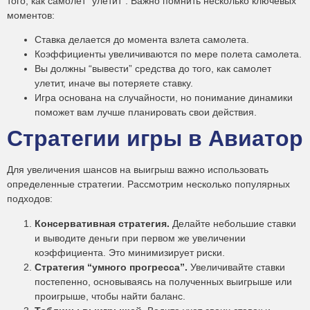
того, как самолет “улетит”. Важно помнить несколько ключевых
моментов:
Ставка делается до момента взлета самолета.
Коэффициенты увеличиваются по мере полета самолета.
Вы должны “вывести” средства до того, как самолет
улетит, иначе вы потеряете ставку.
Игра основана на случайности, но понимание динамики
поможет вам лучше планировать свои действия.
Стратегии игры в Авиатор
Для увеличения шансов на выигрыш важно использовать
определенные стратегии. Рассмотрим несколько популярных
подходов:
Консервативная стратегия.
Делайте небольшие ставки
и выводите деньги при первом же увеличении
коэффициента. Это минимизирует риски.
Стратегия “умного прогресса”.
Увеличивайте ставки
постепенно, основываясь на полученных выигрыше или
проигрыше, чтобы найти баланс.