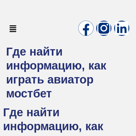
Где найти
информацию, как
играть авиатор
мостбет
Где найти
информацию, как