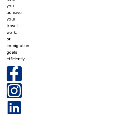
you
achieve
your
travel,
work,
or
immigration
goals
efficiently.