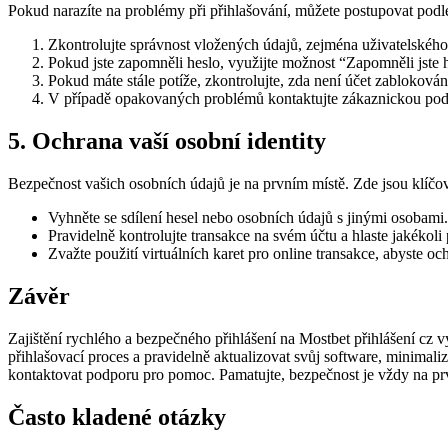
Pokud narazíte na problémy při přihlašování, můžete postupovat podle
Zkontrolujte správnost vložených údajů, zejména uživatelského
Pokud jste zapomněli heslo, využijte možnost “Zapomněli jste 
Pokud máte stále potíže, zkontrolujte, zda není účet zabloková
V případě opakovaných problémů kontaktujte zákaznickou podp
5. Ochrana vaší osobní identity
Bezpečnost vašich osobních údajů je na prvním místě. Zde jsou klíčov
Vyhněte se sdílení hesel nebo osobních údajů s jinými osobami.
Pravidelně kontrolujte transakce na svém účtu a hlaste jakékoli 
Zvažte použití virtuálních karet pro online transakce, abyste oc
Závěr
Zajištění rychlého a bezpečného přihlášení na Mostbet přihlášení cz v
přihlašovací proces a pravidelně aktualizovat svůj software, minimal
kontaktovat podporu pro pomoc. Pamatujte, bezpečnost je vždy na prv
Často kladené otázky