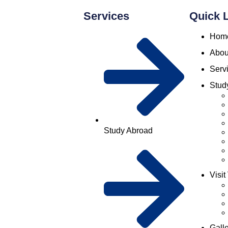
Services
Quick 
Hom
Abou
Serv
Stud
Study Abroad
Visit
Gall