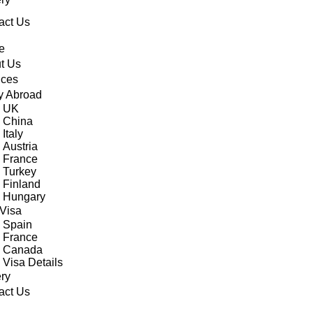
act Us
e
t Us
ices
y Abroad
UK
China
Italy
Austria
France
Turkey
Finland
Hungary
 Visa
Spain
France
Canada
Visa Details
ery
act Us