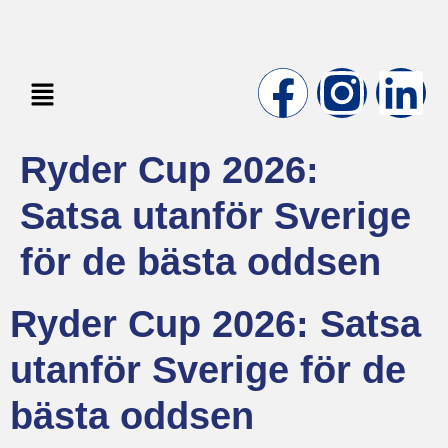
Ryder Cup 2026:
Satsa utanför Sverige
för de bästa oddsen
Ryder Cup 2026: Satsa
utanför Sverige för de
bästa oddsen