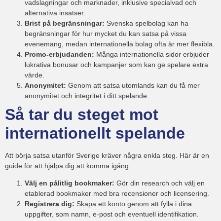
vadslagningar och marknader, inklusive specialvad och
alternativa insatser.
Brist på begränsningar:
Svenska spelbolag kan ha
begränsningar för hur mycket du kan satsa på vissa
evenemang, medan internationella bolag ofta är mer flexibla.
Promo-erbjudanden:
Många internationella sidor erbjuder
lukrativa bonusar och kampanjer som kan ge spelare extra
värde.
Anonymitet:
Genom att satsa utomlands kan du få mer
anonymitet och integritet i ditt spelande.
Så tar du steget mot
internationellt spelande
Att börja satsa utanför Sverige kräver några enkla steg. Här är en
guide för att hjälpa dig att komma igång:
Välj en pålitlig bookmaker:
Gör din research och välj en
etablerad bookmaker med bra recensioner och licensering.
Registrera dig:
Skapa ett konto genom att fylla i dina
uppgifter, som namn, e-post och eventuell identifikation.