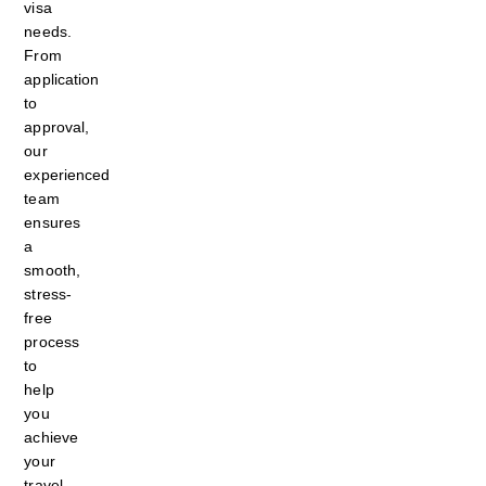
visa
needs.
From
application
to
approval,
our
experienced
team
ensures
a
smooth,
stress-
free
process
to
help
you
achieve
your
travel,