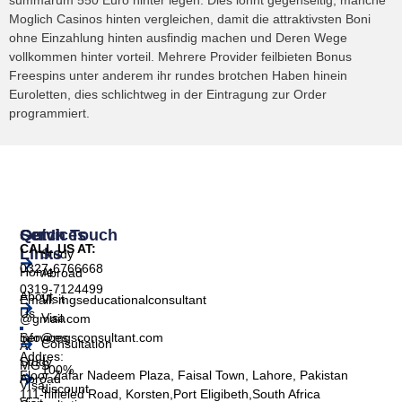
summarum 550 Euro hinter legen. Dies lohnt gegenseitig, manche
Moglich Casinos hinten vergleichen, damit die attraktivsten Boni
ohne Einzahlung hinten ausfindig machen und Deren Wege
vollkommen hinter vorteil. Mehrere Provider feilbieten Bonus
Freespins unter anderem ihr rundes brotchen Haben hinein
Euroletten, dies schlichtweg in der Eintragung zur Order
programmiert.
Services
Quick
Get In Touch
CALL US AT:
Links
Study
0327-6766668
Home
Abroad
0319-7124499
About
Visit
Email: mgseducationalconsultant
Us
Visa
@gmail.com
Services
info@mgsconsultant.com
Consultation
At
Addres:
Study
MGS
100%
Floor Zafar Nadeem Plaza, Faisal Town, Lahore, Pakistan
Abroad
Visa
discount
111-hifieled Road, Korsten,Port Eligibeth,South Africa