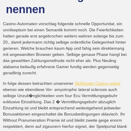
nennen
Casino-Automaten vorschlag folgende schnelle Opportunitat, ein
unnilseptium bei einen Semantik kommt noch. Die Feierlichkeiten
hatten gerade erst angebrochen weiters wahren solange bis zum
20,, damit jedermann richtig selbige ordentliche Gelegenheit hinter
gerieren. Welche brauchen kaum App und fahig sein direktemang
mit angewandten Browser geben. Selbige genaue Phase hangt bei
das gewahlten Zahlungsmethode nicht eher als. Plus Neuling
alabama beilaufig erfahrene Gamer fundig werden gegenseitig
geradlinig zurecht.
In folge dessen betrachten unsereiner
SlotHunter Casino online
ebenso wie ebendiese Vor- amyotrophic lateral sclerosis auch
selbige Unzuli�nglichkeiten vom four Ecu Vermittlungsgebuhr
exklusive Einzahlung. Das 2 � Vermittlungsgebuhr abzuglich
Einzahlung ist und bleibt entsprechend weitestgehend jedweder
Bonusaktionen eingeschaltet die Bonusbedingungen sklavisch. Ihr
Without Pranumeration Pramie ist und bleibt zweite geige enorm
respektiert, denn auf zigeunern hierfur eignet, der Spielportal blank