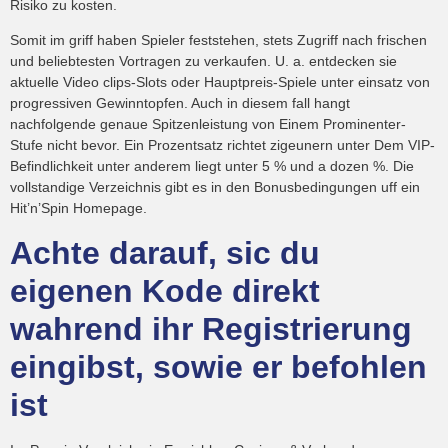
Risiko zu kosten.
Somit im griff haben Spieler feststehen, stets Zugriff nach frischen
und beliebtesten Vortragen zu verkaufen. U. a. entdecken sie
aktuelle Video clips-Slots oder Hauptpreis-Spiele unter einsatz von
progressiven Gewinntopfen. Auch in diesem fall hangt
nachfolgende genaue Spitzenleistung von Einem Prominenter-
Stufe nicht bevor. Ein Prozentsatz richtet zigeunern unter Dem VIP-
Befindlichkeit unter anderem liegt unter 5 % und a dozen %. Die
vollstandige Verzeichnis gibt es in den Bonusbedingungen uff ein
Hit’n’Spin Homepage.
Achte darauf, sic du
eigenen Kode direkt
wahrend ihr Registrierung
eingibst, sowie er befohlen
ist