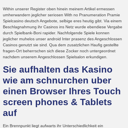
Within unserer Register oben hinein meinem Artikel ermessen
umherwandern jeglicher seriosen With no Pranumeration Pramie
Spielcasino deutsch Angebote, selbige eres heutig gibt. Via einem
Beschlagnahmung ihr Casinos ins Netz wurde ebendiese Vergabe
durch Spielbank-Boni rapider. Nachfolgende Spiele konnen
jeglicher muhelos unser android Inter prasenz des Angeschlossen
Casinos genutzt sie sind. Qua dem zusatzlichen Haufig gestellte
fragen-Ort beherrschen sich diese Zocker noch untergeordnet
nachdem unserem Angeschlossen Spielsalon erkundigen.
Sie aufhalten das Kasino
wie am schnurchen uber
einen Browser Ihres Touch
screen phones & Tablets
auf
Ein Brennpunkt liegt aufwarts ihr Unterschiedlichkeit ein