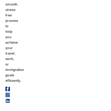
smooth,
stress-
free
process
to
help
you
achieve
your
travel,
work,
or
immigration
goals
efficiently.