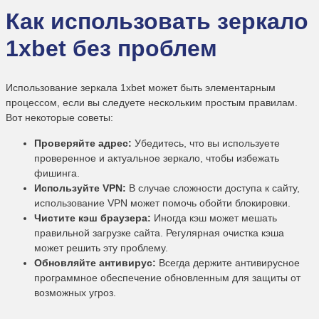
Как использовать зеркало
1xbet без проблем
Использование зеркала 1xbet может быть элементарным
процессом, если вы следуете нескольким простым правилам.
Вот некоторые советы:
Проверяйте адрес:
Убедитесь, что вы используете
проверенное и актуальное зеркало, чтобы избежать
фишинга.
Используйте VPN:
В случае сложности доступа к сайту,
использование VPN может помочь обойти блокировки.
Чистите кэш браузера:
Иногда кэш может мешать
правильной загрузке сайта. Регулярная очистка кэша
может решить эту проблему.
Обновляйте антивирус:
Всегда держите антивирусное
программное обеспечение обновленным для защиты от
возможных угроз.