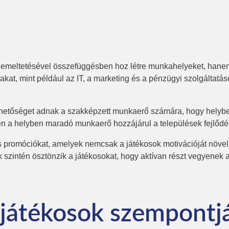
meltetésével összefüggésben hoz létre munkahelyeket, hanem 
akat, mint például az IT, a marketing és a pénzügyi szolgáltatá
lehetőséget adnak a szakképzett munkaerő számára, hogy helyb
iszen a helyben maradó munkaerő hozzájárul a települések fejlő
és promóciókat, amelyek nemcsak a játékosok motivációját növ
szintén ösztönzik a játékosokat, hogy aktívan részt vegyenek a 
 játékosok szempontj