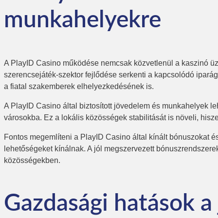
munkahelyekre
A PlayID Casino működése nemcsak közvetlenül a kaszinó üze
szerencsejáték-szektor fejlődése serkenti a kapcsolódó iparág
a fiatal szakemberek elhelyezkedésének is.
A PlayID Casino által biztosított jövedelem és munkahelyek 
városokba. Ez a lokális közösségek stabilitását is növeli, h
Fontos megemlíteni a PlayID Casino által kínált bónuszokat 
lehetőségeket kínálnak. A jól megszervezett bónuszrendszerek 
közösségekben.
Gazdasági hatások a