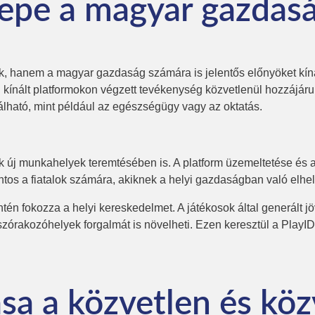
repe a magyar gazdas
k, hanem a magyar gazdaság számára is jelentős előnyöket kín
l kínált platformokon végzett tevékenység közvetlenül hozzájár
álható, mint például az egészségügy vagy az oktatás.
k új munkahelyek teremtésében is. A platform üzemeltetése és a
ntos a fiatalok számára, akiknek a helyi gazdaságban való el
intén fokozza a helyi kereskedelmet. A játékosok által generált
 szórakozóhelyek forgalmát is növelheti. Ezen keresztül a Play
sa a közvetlen és köz