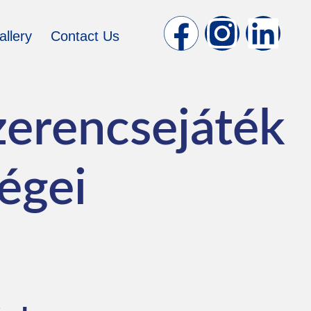
allery
Contact Us
szerencsejáték
égei