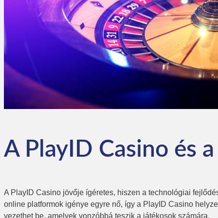
A PlayID Casino és a
A PlayID Casino jövője ígéretes, hiszen a technológiai fejlődé
online platformok igénye egyre nő, így a PlayID Casino helyz
vezethet be, amelyek vonzóbbá teszik a játékosok számára.