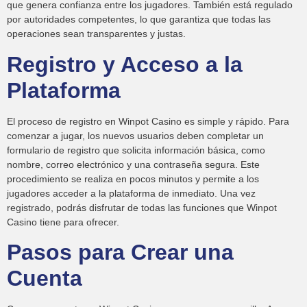
que genera confianza entre los jugadores. También está regulado
por autoridades competentes, lo que garantiza que todas las
operaciones sean transparentes y justas.
Registro y Acceso a la
Plataforma
El proceso de registro en Winpot Casino es simple y rápido. Para
comenzar a jugar, los nuevos usuarios deben completar un
formulario de registro que solicita información básica, como
nombre, correo electrónico y una contraseña segura. Este
procedimiento se realiza en pocos minutos y permite a los
jugadores acceder a la plataforma de inmediato. Una vez
registrado, podrás disfrutar de todas las funciones que Winpot
Casino tiene para ofrecer.
Pasos para Crear una
Cuenta