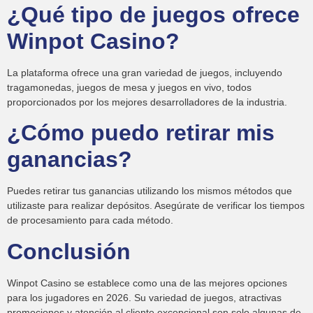
¿Qué tipo de juegos ofrece
Winpot Casino?
La plataforma ofrece una gran variedad de juegos, incluyendo
tragamonedas, juegos de mesa y juegos en vivo, todos
proporcionados por los mejores desarrolladores de la industria.
¿Cómo puedo retirar mis
ganancias?
Puedes retirar tus ganancias utilizando los mismos métodos que
utilizaste para realizar depósitos. Asegúrate de verificar los tiempos
de procesamiento para cada método.
Conclusión
Winpot Casino se establece como una de las mejores opciones
para los jugadores en 2026. Su variedad de juegos, atractivas
promociones y atención al cliente excepcional son solo algunas de