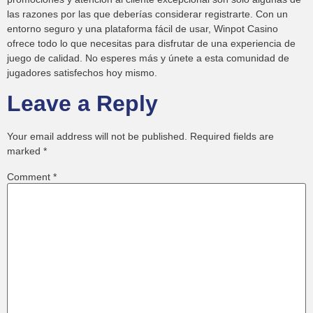
las razones por las que deberías considerar registrarte. Con un
entorno seguro y una plataforma fácil de usar, Winpot Casino
ofrece todo lo que necesitas para disfrutar de una experiencia de
juego de calidad. No esperes más y únete a esta comunidad de
jugadores satisfechos hoy mismo.
Leave a Reply
Your email address will not be published.
Required fields are
marked
*
Comment
*