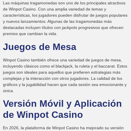
Las máquinas tragamonedas son uno de los principales atractivos
de Winpot Casino. Con una amplia variedad de temas y
características, los jugadores pueden disfrutar de juegos populares
y nuevos lanzamientos. Algunas de las tragamonedas más
destacadas incluyen títulos con jackpots progresivos que ofrecen
premios que cambian la vida.
Juegos de Mesa
Winpot Casino también ofrece una variedad de juegos de mesa,
incluyendo clásicos como el blackjack, la ruleta y el baccarat. Estos
juegos son ideales para aquellos que prefieren estrategias más
complejas y la interacción con otros jugadores. La calidad de los
gráficos y la jugabilidad hacen que cada sesión sea emocionante y
única.
Versión Móvil y Aplicación
de Winpot Casino
En 2026, la plataforma de Winpot Casino ha mejorado su versión