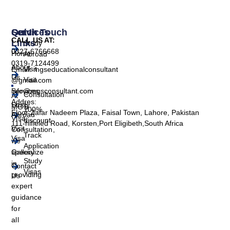
Services
Quick
Get In Touch
CALL US AT:
Links
Study
0327-6766668
Home
Abroad
0319-7124499
About
Visit
Email: mgseducationalconsultant
Us
Visa
@gmail.com
Services
info@mgsconsultant.com
Consultation
At
Addres:
Study
MGS
100%
Floor Zafar Nadeem Plaza, Faisal Town, Lahore, Pakistan
Abroad
Visa
discount
111-hifieled Road, Korsten,Port Eligibeth,South Africa
Visit
Consultation,
Track
Visa
we
Application
specialize
Gallery
Study
in
Contact
Visas
providing
Us
expert
guidance
for
all