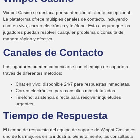
Winpot Casino se destaca por su atención al cliente excepcional.
La plataforma ofrece múltiples canales de contacto, incluyendo
chat en vivo, correo electrónico y teléfono. Esto asegura que los
jugadores puedan resolver cualquier problema o consulta de
manera rápida y efectiva.
Canales de Contacto
Los jugadores pueden comunicarse con el equipo de soporte a
través de diferentes métodos:
Chat en vivo: disponible 24/7 para respuestas inmediatas.
Correo electrónico: para consultas más detalladas.
Teléfono: asistencia directa para resolver inquietudes
urgentes.
Tiempo de Respuesta
El tiempo de respuesta del equipo de soporte de Winpot Casino es
uno de los mejores en la industria. Generalmente, las consultas a