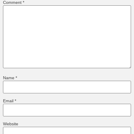
Comment
*
Name
*
Email
*
Website