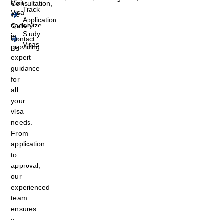
Visit
Consultation,
Track
Visa
we
Application
specialize
Gallery
Study
in
Contact
Visas
providing
Us
expert
guidance
for
all
your
visa
needs.
From
application
to
approval,
our
experienced
team
ensures
a