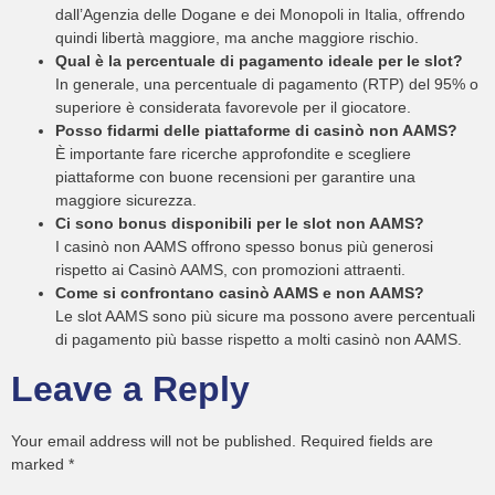
dall’Agenzia delle Dogane e dei Monopoli in Italia, offrendo
quindi libertà maggiore, ma anche maggiore rischio.
Qual è la percentuale di pagamento ideale per le slot?
In generale, una percentuale di pagamento (RTP) del 95% o
superiore è considerata favorevole per il giocatore.
Posso fidarmi delle piattaforme di casinò non AAMS?
È importante fare ricerche approfondite e scegliere
piattaforme con buone recensioni per garantire una
maggiore sicurezza.
Ci sono bonus disponibili per le slot non AAMS?
I casinò non AAMS offrono spesso bonus più generosi
rispetto ai Casinò AAMS, con promozioni attraenti.
Come si confrontano casinò AAMS e non AAMS?
Le slot AAMS sono più sicure ma possono avere percentuali
di pagamento più basse rispetto a molti casinò non AAMS.
Leave a Reply
Your email address will not be published.
Required fields are
marked
*