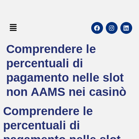
Comprendere le
percentuali di
pagamento nelle slot
non AAMS nei casinò
Comprendere le
percentuali di