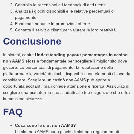
Controlla le recensioni e i feedback di altri utenti.
Analizza i giochi disponibili e le relative percentuali di
pagamento.
Esamina i bonus e le promozioni offerte.
Contatta il servizio clienti per valutare la loro reattività.
Conclusione
In sintesi, capire
Understanding payout percentages in casino
non AAMS slots
è fondamentale per scegliere il miglior sito dove
giocare. Le percentuali di pagamento, la reputazione della
piattaforma e la varietà di giochi disponibili sono elementi chiave da
considerare. Scegliere un casinò non AAMS può aprire a
opportunità eccitanti, ma richiede attenzione e ricerca. Assicurati di
scegliere una piattaforma che si adatti alle tue esigenze e che offra
la massima sicurezza.
FAQ
Cosa sono le slot non AAMS?
Le slot non AAMS sono giochi di slot non regolamentati