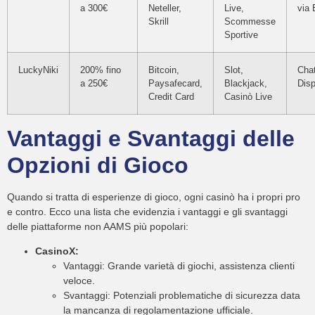
a 300€
Neteller,
Live,
via 
Skrill
Scommesse
Sportive
LuckyNiki
200% fino
Bitcoin,
Slot,
Cha
a 250€
Paysafecard,
Blackjack,
Disp
Credit Card
Casinò Live
Vantaggi e Svantaggi delle
Opzioni di Gioco
Quando si tratta di esperienze di gioco, ogni casinò ha i propri pro
e contro. Ecco una lista che evidenzia i vantaggi e gli svantaggi
delle piattaforme non AAMS più popolari:
CasinoX:
Vantaggi: Grande varietà di giochi, assistenza clienti
veloce.
Svantaggi: Potenziali problematiche di sicurezza data
la mancanza di regolamentazione ufficiale.