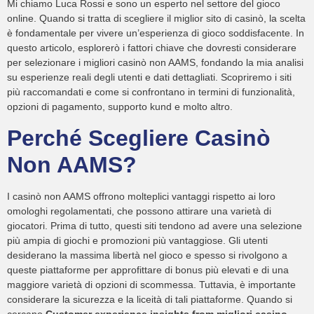
Mi chiamo Luca Rossi e sono un esperto nel settore del gioco
online. Quando si tratta di scegliere il miglior sito di casinò, la scelta
è fondamentale per vivere un’esperienza di gioco soddisfacente. In
questo articolo, esplorerò i fattori chiave che dovresti considerare
per selezionare i migliori casinò non AAMS, fondando la mia analisi
su esperienze reali degli utenti e dati dettagliati. Scopriremo i siti
più raccomandati e come si confrontano in termini di funzionalità,
opzioni di pagamento, supporto kund e molto altro.
Perché Scegliere Casinò
Non AAMS?
I casinò non AAMS offrono molteplici vantaggi rispetto ai loro
omologhi regolamentati, che possono attirare una varietà di
giocatori. Prima di tutto, questi siti tendono ad avere una selezione
più ampia di giochi e promozioni più vantaggiose. Gli utenti
desiderano la massima libertà nel gioco e spesso si rivolgono a
queste piattaforme per approfittare di bonus più elevati e di una
maggiore varietà di opzioni di scommessa. Tuttavia, è importante
considerare la sicurezza e la liceità di tali piattaforme. Quando si
cercano
Customer experience insights from migliori casino