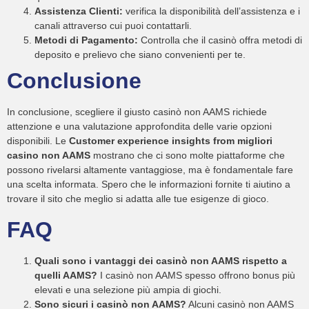
Assistenza Clienti:
verifica la disponibilità dell’assistenza e i
canali attraverso cui puoi contattarli.
Metodi di Pagamento:
Controlla che il casinò offra metodi di
deposito e prelievo che siano convenienti per te.
Conclusione
In conclusione, scegliere il giusto casinò non AAMS richiede
attenzione e una valutazione approfondita delle varie opzioni
disponibili. Le
Customer experience insights from migliori
casino non AAMS
mostrano che ci sono molte piattaforme che
possono rivelarsi altamente vantaggiose, ma è fondamentale fare
una scelta informata. Spero che le informazioni fornite ti aiutino a
trovare il sito che meglio si adatta alle tue esigenze di gioco.
FAQ
Quali sono i vantaggi dei casinò non AAMS rispetto a
quelli AAMS?
I casinò non AAMS spesso offrono bonus più
elevati e una selezione più ampia di giochi.
Sono sicuri i casinò non AAMS?
Alcuni casinò non AAMS