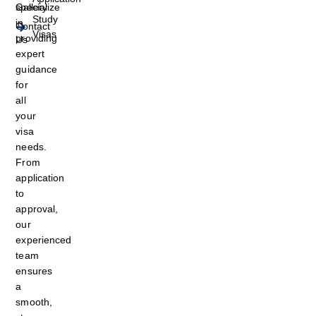
specialize
Gallery
Study
in
Contact
Visas
providing
Us
expert
guidance
for
all
your
visa
needs.
From
application
to
approval,
our
experienced
team
ensures
a
smooth,