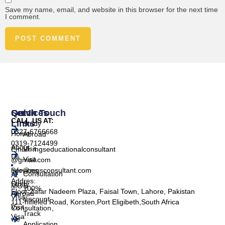
Save my name, email, and website in this browser for the next time
I comment.
Services
Quick
Get In Touch
CALL US AT:
Links
Study
0327-6766668
Home
Abroad
0319-7124499
About
Visit
Email: mgseducationalconsultant
Us
Visa
@gmail.com
Services
info@mgsconsultant.com
Consultation
At
Addres:
Study
MGS
100%
Floor Zafar Nadeem Plaza, Faisal Town, Lahore, Pakistan
Abroad
Visa
discount
111-hifieled Road, Korsten,Port Eligibeth,South Africa
Visit
Consultation,
Track
Visa
we
Application