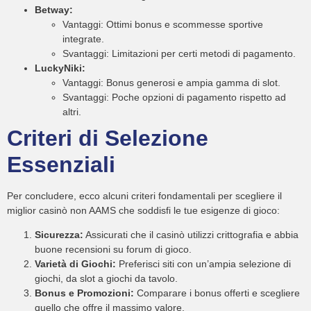
Betway:
Vantaggi: Ottimi bonus e scommesse sportive
integrate.
Svantaggi: Limitazioni per certi metodi di pagamento.
LuckyNiki:
Vantaggi: Bonus generosi e ampia gamma di slot.
Svantaggi: Poche opzioni di pagamento rispetto ad
altri.
Criteri di Selezione
Essenziali
Per concludere, ecco alcuni criteri fondamentali per scegliere il
miglior casinò non AAMS che soddisfi le tue esigenze di gioco:
Sicurezza:
Assicurati che il casinò utilizzi crittografia e abbia
buone recensioni su forum di gioco.
Varietà di Giochi:
Preferisci siti con un’ampia selezione di
giochi, da slot a giochi da tavolo.
Bonus e Promozioni:
Comparare i bonus offerti e scegliere
quello che offre il massimo valore.