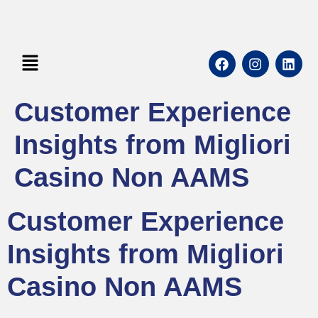
Customer Experience
Insights from Migliori
Casino Non AAMS
Customer Experience
Insights from Migliori
Casino Non AAMS