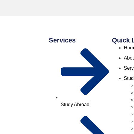
Services
Quick 
Hom
Abou
Serv
Stud
Study Abroad