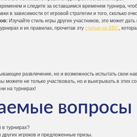
ременем и следите за оставшимся временем турнира, чтоб
ки в зависимости от игровой стратегии и того, сколько оч
ов:
Изучайте стиль игры других участников, это может дат
урнирах и их правилах, прочитав эту
статью на BBC
, котор
е
тывающее развлечение, но и возможность испытать свои на
вы можете не только участвовать, но и выигрывать в этих 
ачи на турнирах!
ваемые вопросы 
я в турнирах?
 других игроков и предложенные призы.