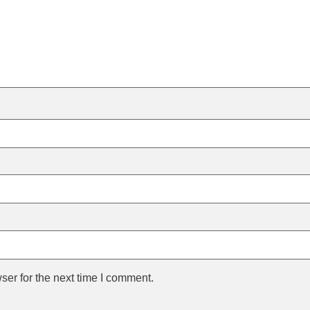
ser for the next time I comment.