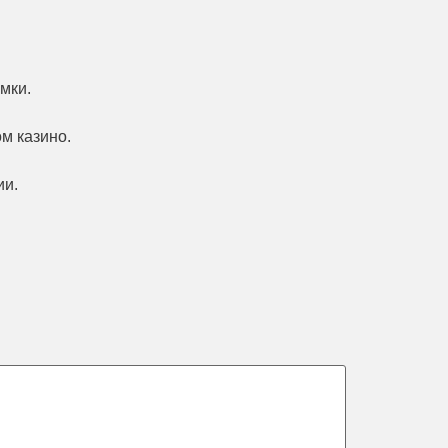
мки.
м казино.
ии.