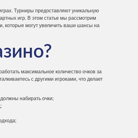
 играх. Турниры предоставляют уникальную
артных игр. В этом статье мы рассмотрим
ии, которые могут увеличить ваши шансы на
азино?
аработать максимальное количество очков за
талкиваетесь с другими игроками, что делает
 должны набирать очки;
;
одхода;