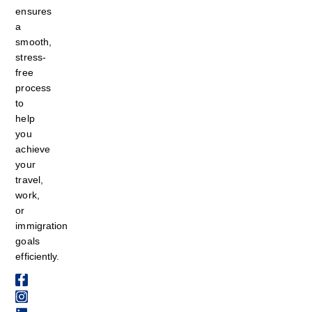
ensures
a
smooth,
stress-
free
process
to
help
you
achieve
your
travel,
work,
or
immigration
goals
efficiently.