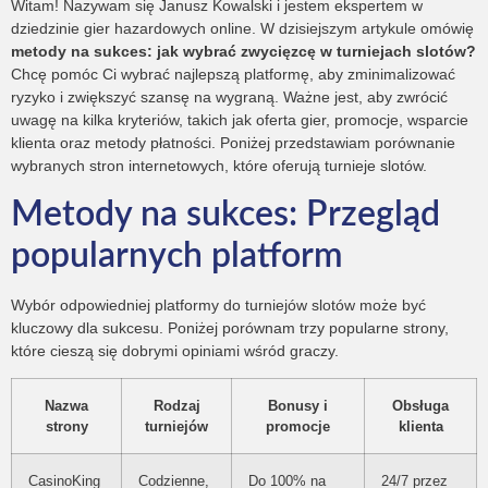
Witam! Nazywam się Janusz Kowalski i jestem ekspertem w
dziedzinie gier hazardowych online. W dzisiejszym artykule omówię
metody na sukces: jak wybrać zwycięzcę w turniejach slotów?
Chcę pomóc Ci wybrać najlepszą platformę, aby zminimalizować
ryzyko i zwiększyć szansę na wygraną. Ważne jest, aby zwrócić
uwagę na kilka kryteriów, takich jak oferta gier, promocje, wsparcie
klienta oraz metody płatności. Poniżej przedstawiam porównanie
wybranych stron internetowych, które oferują turnieje slotów.
Metody na sukces: Przegląd
popularnych platform
Wybór odpowiedniej platformy do turniejów slotów może być
kluczowy dla sukcesu. Poniżej porównam trzy popularne strony,
które cieszą się dobrymi opiniami wśród graczy.
Nazwa
Rodzaj
Bonusy i
Obsługa
strony
turniejów
promocje
klienta
CasinoKing
Codzienne,
Do 100% na
24/7 przez