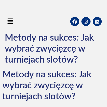
Metody na sukces: Jak
wybrać zwycięzcę w
turniejach slotów?
Metody na sukces: Jak
wybrać zwycięzcę w
turniejach slotów?