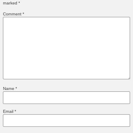
marked
*
Comment
*
Name
*
Email
*