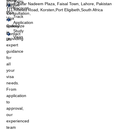
MGS
100%
Floor Zafar Nadeem Plaza, Faisal Town, Lahore, Pakistan
Abroad
Visa
discount
111-hifieled Road, Korsten,Port Eligibeth,South Africa
Visit
Consultation,
Track
Visa
we
Application
specialize
Gallery
Study
in
Contact
Visas
providing
Us
expert
guidance
for
all
your
visa
needs.
From
application
to
approval,
our
experienced
team