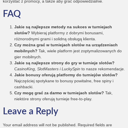
korzystać z promocji, a także aby grać odpowiedzialnie.
FAQ
Jakie są najlepsze metody na sukces w turniejach
slotów?
Wybieraj platformy z dobrymi bonusami,
różnorodnymi grami i solidną obsługą klienta.
Czy można grać w turniejach slotów na urządzeniach
mobilnych?
Tak, wiele platform jest zoptymalizowanych do
gier mobilnych.
Jakie są najlepsze strony do gry w turnieje slotów?
CasinoKing, SlotMasters i LuckySpin
to nasze rekomendacje.
Jakie bonusy oferują platformy do turniejów slotów?
Najczęściej spotykane to bonusy powitalne, free spiny i
cashbacki.
Czy mogę grać za darmo w turniejach slotów?
Tak,
niektóre strony oferują turnieje free-to-play.
Leave a Reply
Your email address will not be published.
Required fields are