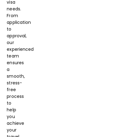
visa
needs.
From
application
to
approval,
our
experienced
team
ensures
a
smooth,
stress-
free
process
to
help
you
achieve
your
travel,