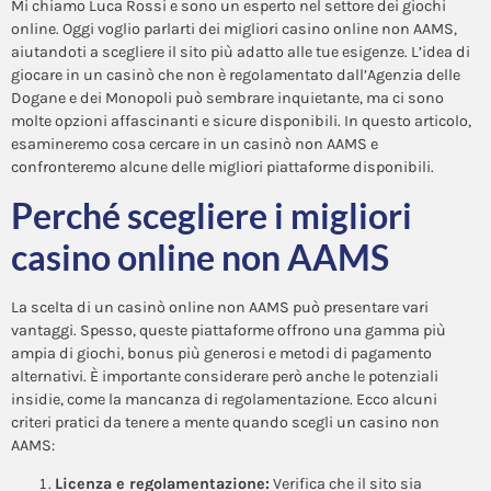
Mi chiamo Luca Rossi e sono un esperto nel settore dei giochi
online. Oggi voglio parlarti dei migliori casino online non AAMS,
aiutandoti a scegliere il sito più adatto alle tue esigenze. L’idea di
giocare in un casinò che non è regolamentato dall’Agenzia delle
Dogane e dei Monopoli può sembrare inquietante, ma ci sono
molte opzioni affascinanti e sicure disponibili. In questo articolo,
esamineremo cosa cercare in un casinò non AAMS e
confronteremo alcune delle migliori piattaforme disponibili.
Perché scegliere i migliori
casino online non AAMS
La scelta di un casinò online non AAMS può presentare vari
vantaggi. Spesso, queste piattaforme offrono una gamma più
ampia di giochi, bonus più generosi e metodi di pagamento
alternativi. È importante considerare però anche le potenziali
insidie, come la mancanza di regolamentazione. Ecco alcuni
criteri pratici da tenere a mente quando scegli un casino non
AAMS:
Licenza e regolamentazione:
Verifica che il sito sia