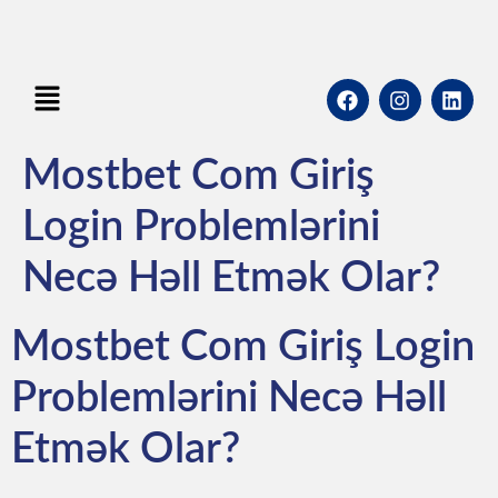
Mostbet Com Giriş
Login Problemlərini
Necə Həll Etmək Olar?
Mostbet Com Giriş Login
Problemlərini Necə Həll
Etmək Olar?