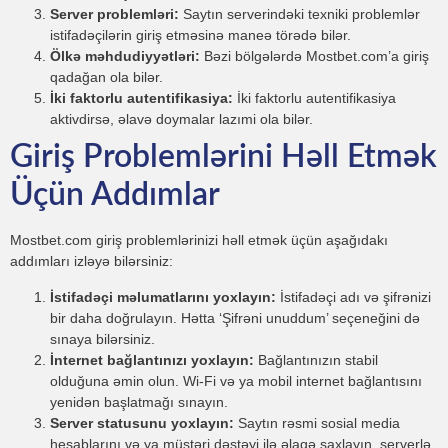
Server problemləri:
Saytın serverindəki texniki problemlər
istifadəçilərin giriş etməsinə maneə törədə bilər.
Ölkə məhdudiyyətləri:
Bəzi bölgələrdə Mostbet.com’a giriş
qadağan ola bilər.
İki faktorlu autentifikasiya:
İki faktorlu autentifikasiya
aktivdirsə, əlavə doymalar lazımi ola bilər.
Giriş Problemlərini Həll Etmək
Üçün Addımlar
Mostbet.com giriş problemlərinizi həll etmək üçün aşağıdakı
addımları izləyə bilərsiniz:
İstifadəçi məlumatlarını yoxlayın:
İstifadəçi adı və şifrənizi
bir daha doğrulayın. Hətta ‘Şifrəni unuddum’ seçeneğini də
sınaya bilərsiniz.
İnternet bağlantınızı yoxlayın:
Bağlantınızın stabil
olduğuna əmin olun. Wi-Fi və ya mobil internet bağlantısını
yenidən başlatmağı sınayın.
Server statusunu yoxlayın:
Saytın rəsmi sosial media
hesablarını və ya müştəri dəstəyi ilə əlaqə saxlayın, serverlə