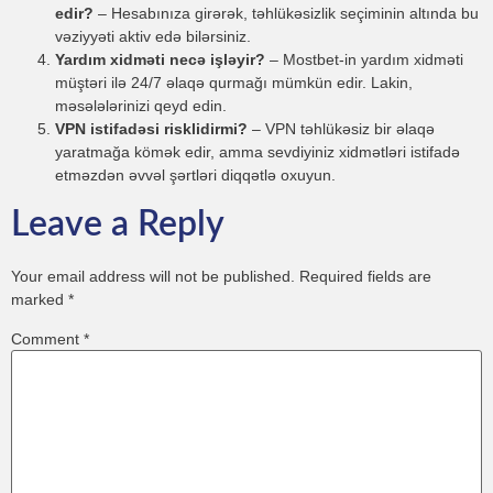
edir?
– Hesabınıza girərək, təhlükəsizlik seçiminin altında bu
vəziyyəti aktiv edə bilərsiniz.
Yardım xidməti necə işləyir?
– Mostbet-in yardım xidməti
müştəri ilə 24/7 əlaqə qurmağı mümkün edir. Lakin,
məsələlərinizi qeyd edin.
VPN istifadəsi risklidirmi?
– VPN təhlükəsiz bir əlaqə
yaratmağa kömək edir, amma sevdiyiniz xidmətləri istifadə
etməzdən əvvəl şərtləri diqqətlə oxuyun.
Leave a Reply
Your email address will not be published.
Required fields are
marked
*
Comment
*