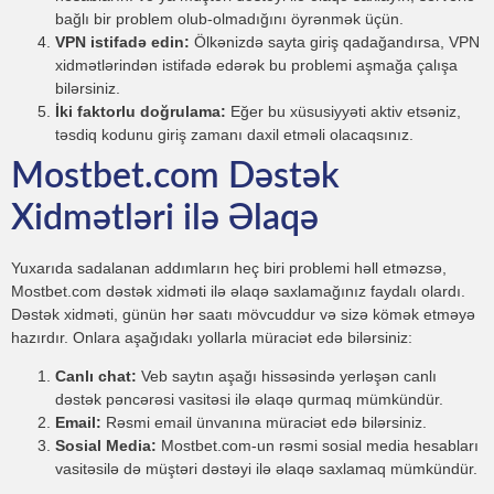
bağlı bir problem olub-olmadığını öyrənmək üçün.
VPN istifadə edin:
Ölkənizdə sayta giriş qadağandırsa, VPN
xidmətlərindən istifadə edərək bu problemi aşmağa çalışa
bilərsiniz.
İki faktorlu doğrulama:
Eğer bu xüsusiyyəti aktiv etsəniz,
təsdiq kodunu giriş zamanı daxil etməli olacaqsınız.
Mostbet.com Dəstək
Xidmətləri ilə Əlaqə
Yuxarıda sadalanan addımların heç biri problemi həll etməzsə,
Mostbet.com dəstək xidməti ilə əlaqə saxlamağınız faydalı olardı.
Dəstək xidməti, günün hər saatı mövcuddur və sizə kömək etməyə
hazırdır. Onlara aşağıdakı yollarla müraciət edə bilərsiniz:
Canlı chat:
Veb saytın aşağı hissəsində yerləşən canlı
dəstək pəncərəsi vasitəsi ilə əlaqə qurmaq mümkündür.
Email:
Rəsmi email ünvanına müraciət edə bilərsiniz.
Sosial Media:
Mostbet.com-un rəsmi sosial media hesabları
vasitəsilə də müştəri dəstəyi ilə əlaqə saxlamaq mümkündür.