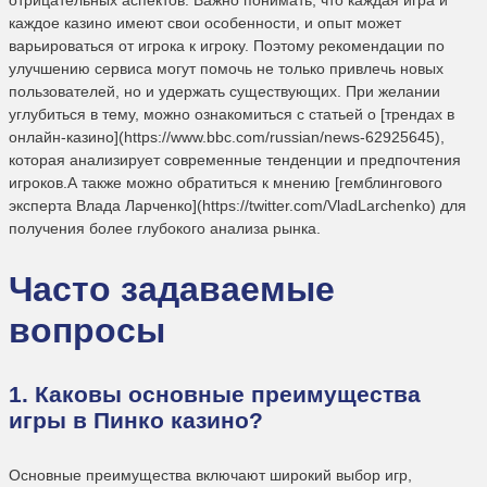
каждое казино имеют свои особенности, и опыт может
варьироваться от игрока к игроку. Поэтому рекомендации по
улучшению сервиса могут помочь не только привлечь новых
пользователей, но и удержать существующих. При желании
углубиться в тему, можно ознакомиться с статьей о [трендах в
онлайн-казино](https://www.bbc.com/russian/news-62925645),
которая анализирует современные тенденции и предпочтения
игроков.А также можно обратиться к мнению [гемблингового
эксперта Влада Ларченко](https://twitter.com/VladLarchenko) для
получения более глубокого анализа рынка.
Часто задаваемые
вопросы
1. Каковы основные преимущества
игры в Пинко казино?
Основные преимущества включают широкий выбор игр,