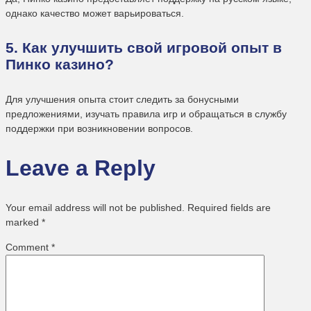
однако качество может варьироваться.
5. Как улучшить свой игровой опыт в
Пинко казино?
Для улучшения опыта стоит следить за бонусными
предложениями, изучать правила игр и обращаться в службу
поддержки при возникновении вопросов.
Leave a Reply
Your email address will not be published.
Required fields are
marked
*
Comment
*