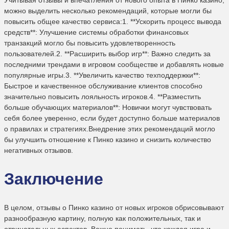
можно выделить несколько рекомендаций, которые могли бы
повысить общее качество сервиса:1. **Ускорить процесс вывода
средств**: Улучшение системы обработки финансовых
транзакций могло бы повысить удовлетворенность
пользователей.2. **Расширить выбор игр**: Важно следить за
последними трендами в игровом сообществе и добавлять новые
популярные игры.3. **Увеличить качество техподдержки**:
Быстрое и качественное обслуживание клиентов способно
значительно повысить лояльность игроков.4. **Разместить
больше обучающих материалов**: Новички могут чувствовать
себя более уверенно, если будет доступно больше материалов
о правилах и стратегиях.Внедрение этих рекомендаций могло
бы улучшить отношение к Пинко казино и снизить количество
негативных отзывов.
Заключение
В целом, отзывы о Пинко казино от новых игроков обрисовывают
разнообразную картину, полную как положительных, так и
отрицательных аспектов. Важно понимать, что каждая игра и