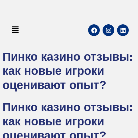
Пинко казино отзывы:
как новые игроки
оценивают опыт?
Пинко казино отзывы:
как новые игроки
оценивают опыт?