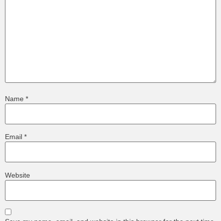
Name
*
Email
*
Website