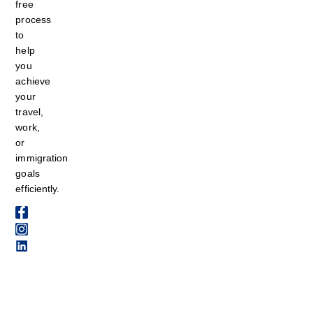
free
process
to
help
you
achieve
your
travel,
work,
or
immigration
goals
efficiently.