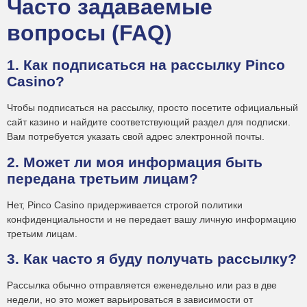
Часто задаваемые
вопросы (FAQ)
1. Как подписаться на рассылку Pinco
Casino?
Чтобы подписаться на рассылку, просто посетите официальный
сайт казино и найдите соответствующий раздел для подписки.
Вам потребуется указать свой адрес электронной почты.
2. Может ли моя информация быть
передана третьим лицам?
Нет, Pinco Casino придерживается строгой политики
конфиденциальности и не передает вашу личную информацию
третьим лицам.
3. Как часто я буду получать рассылку?
Рассылка обычно отправляется еженедельно или раз в две
недели, но это может варьироваться в зависимости от