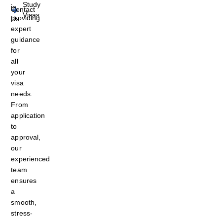
Study
in
Contact
Visas
providing
Us
expert
guidance
for
all
your
visa
needs.
From
application
to
approval,
our
experienced
team
ensures
a
smooth,
stress-