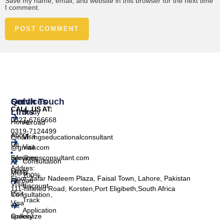
Save my name, email, and website in this browser for the next time
I comment.
Services
Quick
Get In Touch
CALL US AT:
Links
Study
0327-6766668
Home
Abroad
0319-7124499
About
Visit
Email: mgseducationalconsultant
Us
Visa
@gmail.com
Services
info@mgsconsultant.com
Consultation
At
Addres:
Study
MGS
100%
Floor Zafar Nadeem Plaza, Faisal Town, Lahore, Pakistan
Abroad
Visa
discount
111-hifieled Road, Korsten,Port Eligibeth,South Africa
Visit
Consultation,
Track
Visa
we
Application
specialize
Gallery