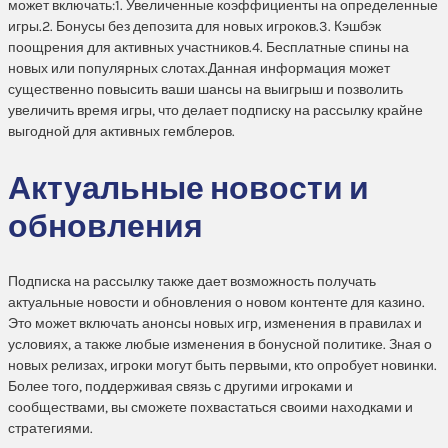
может включать:1. Увеличенные коэффициенты на определенные
игры.2. Бонусы без депозита для новых игроков.3. Кэшбэк
поощрения для активных участников.4. Бесплатные спины на
новых или популярных слотах.Данная информация может
существенно повысить ваши шансы на выигрыш и позволить
увеличить время игры, что делает подписку на рассылку крайне
выгодной для активных гемблеров.
Актуальные новости и
обновления
Подписка на рассылку также дает возможность получать
актуальные новости и обновления о новом контенте для казино.
Это может включать анонсы новых игр, изменения в правилах и
условиях, а также любые изменения в бонусной политике. Зная о
новых релизах, игроки могут быть первыми, кто опробует новинки.
Более того, поддерживая связь с другими игроками и
сообществами, вы сможете похвастаться своими находками и
стратегиями.