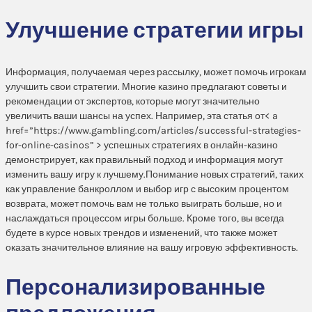
Улучшение стратегии игры
Информация, получаемая через рассылку, может помочь игрокам
улучшить свои стратегии. Многие казино предлагают советы и
рекомендации от экспертов, которые могут значительно
увеличить ваши шансы на успех. Например, эта статья от< a
href=”https://www.gambling.com/articles/successful-strategies-
for-online-casinos” > успешных стратегиях в онлайн-казино
демонстрирует, как правильный подход и информация могут
изменить вашу игру к лучшему.Понимание новых стратегий, таких
как управление банкроллом и выбор игр с высоким процентом
возврата, может помочь вам не только выиграть больше, но и
наслаждаться процессом игры больше. Кроме того, вы всегда
будете в курсе новых трендов и изменений, что также может
оказать значительное влияние на вашу игровую эффективность.
Персонализированные