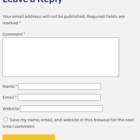
Your email address will not be published.
Required fields are
marked
*
Comment
*
Name
*
Email
*
Website
Save my name, email, and website in this browser for the next
time I comment.