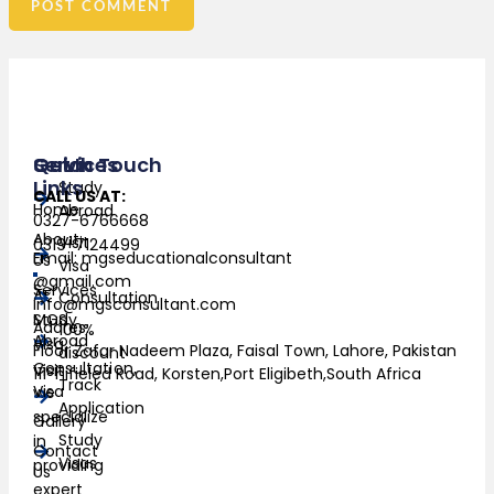
Services
Quick
Get In Touch
Links
Study
CALL US AT:
Home
Abroad
0327-6766668
About
Visit
0319-7124499
Email: mgseducationalconsultant
Us
Visa
@gmail.com
Services
At
Consultation
info@mgsconsultant.com
Study
MGS
Addres:
100%
Abroad
Visa
Floor Zafar Nadeem Plaza, Faisal Town, Lahore, Pakistan
discount
Consultation,
Visit
111-hifieled Road, Korsten,Port Eligibeth,South Africa
Track
Visa
we
Application
specialize
Gallery
Study
in
Contact
Visas
providing
Us
expert