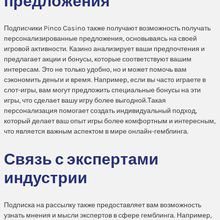
предложения
Подписчики Pinco Casino также получают возможность получать
персонализированные предложения, основываясь на своей
игровой активности. Казино анализирует ваши предпочтения и
предлагает акции и бонусы, которые соответствуют вашим
интересам. Это не только удобно, но и может помочь вам
сэкономить деньги и время. Например, если вы часто играете в
слот-игры, вам могут предложить специальные бонусы на эти
игры, что сделает вашу игру более выгодной.Такая
персонализация помогает создать индивидуальный подход,
который делает ваш опыт игры более комфортным и интересным,
что является важным аспектом в мире онлайн-гемблинга.
Связь с экспертами
индустрии
Подписка на рассылку также предоставляет вам возможность
узнать мнения и мысли экспертов в сфере гемблинга. Например,