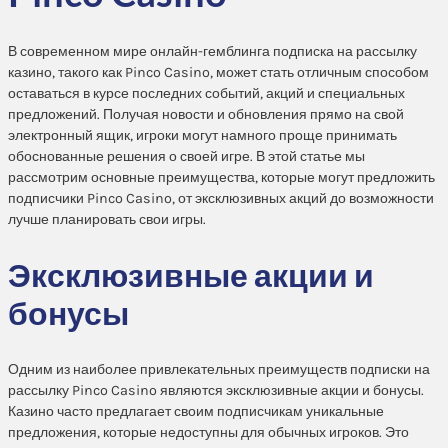
В современном мире онлайн-гемблинга подписка на рассылку
казино, такого как Pinco Casino, может стать отличным способом
оставаться в курсе последних событий, акций и специальных
предложений. Получая новости и обновления прямо на свой
электронный ящик, игроки могут намного проще принимать
обоснованные решения о своей игре. В этой статье мы
рассмотрим основные преимущества, которые могут предложить
подписчики Pinco Casino, от эксклюзивных акций до возможности
лучше планировать свои игры.
Эксклюзивные акции и
бонусы
Одним из наиболее привлекательных преимуществ подписки на
рассылку Pinco Casino являются эксклюзивные акции и бонусы.
Казино часто предлагает своим подписчикам уникальные
предложения, которые недоступны для обычных игроков. Это