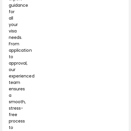
guidance
for
all
your
visa
needs.
From
application
to
approval,
our
experienced
team
ensures
a
smooth,
stress-
free
process
to